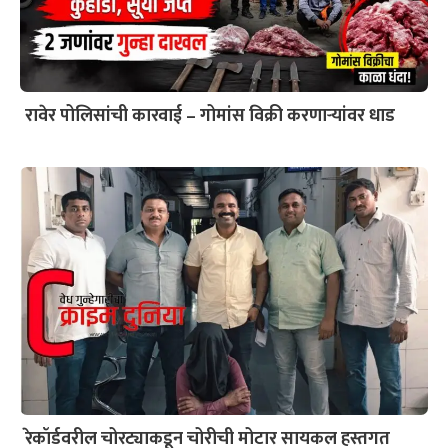
रावेर पोलिसांची कारवाई – गोमांस विक्री करणाऱ्यांवर धाड
रेकॉर्डवरील चोरट्याकडून चोरीची मोटार सायकल हस्तगत