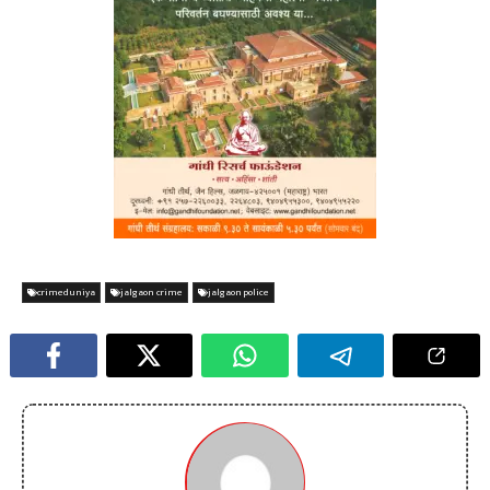
crimeduniya
jalgaon crime
jalgaon police