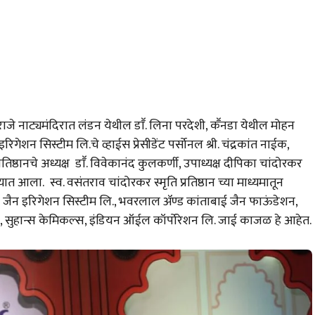
ीराजे नाट्यमंदिरात लंडन येथील डाॕ. लिना परदेशी, कॕनडा येथील मोहन
ेशन सिस्टीम लि.चे व्हाईस प्रेसीडेंट पर्सोनल श्री. चंद्रकांत नाईक,
्रतिष्ठानचे अध्यक्ष डाॕ. विवेकानंद कुलकर्णी, उपाध्यक्ष दीपिका चांदोरकर
ात आला. स्व. वसंतराव चांदोरकर स्मृति प्रतिष्ठान च्या माध्यमातून
णून जैन इरिगेशन सिस्टीम लि., भवरलाल ॲण्ड कांताबाई जैन फाऊंडेशन,
, सुहान्स केमिकल्स, इंडियन ऑईल कॉर्पोरेशन लि. जाई काजळ हे आहेत.