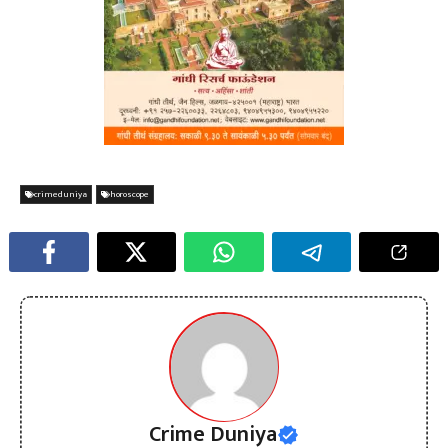
crimeduniya
horoscope
Crime Duniya