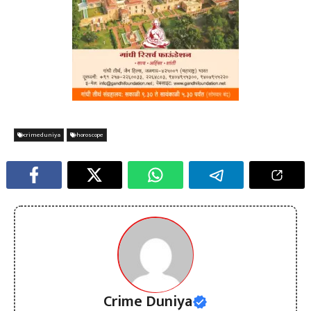
crimeduniya
horoscope
Crime Duniya