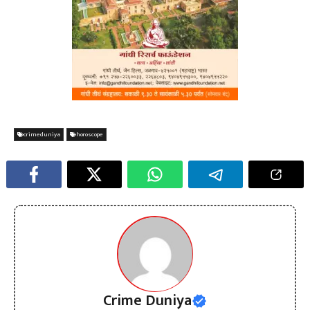
crimeduniya
horoscope
Crime Duniya