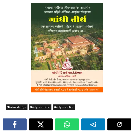
crimeduniya
jalgaon crime
jalgaon police