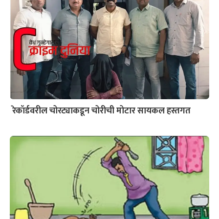
रेकॉर्डवरील चोरट्याकडून चोरीची मोटार सायकल हस्तगत