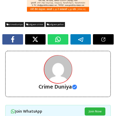
crimeduniya
jalgaon crime
jalgaon police
Crime Duniya
Join WhatsApp
Join Now