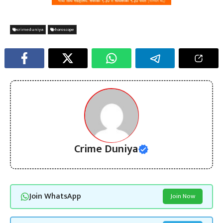
crimeduniya
horoscope
Crime Duniya
Join WhatsApp
Join Now