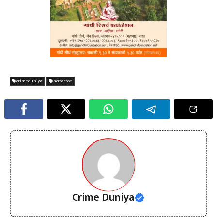
crimeduniya
horoscope
Crime Duniya