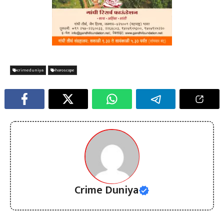
crimeduniya
horoscope
Crime Duniya