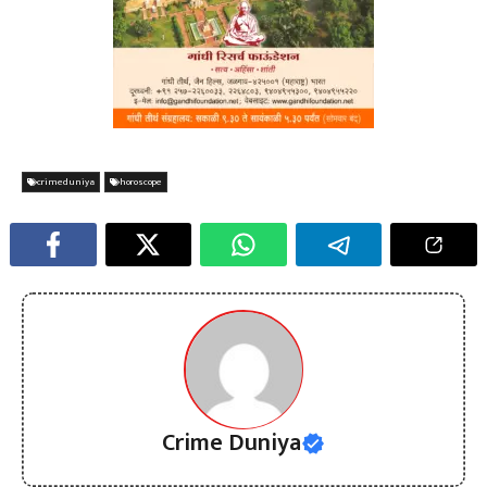
crimeduniya
horoscope
Crime Duniya