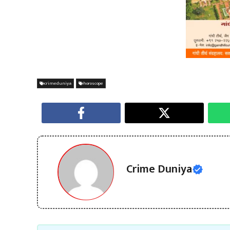
crimeduniya
horoscope
Crime Duniya