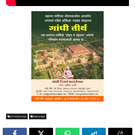
crimeduniya
horoscope