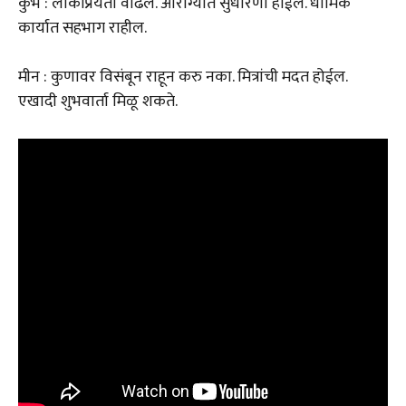
कुंभ : लोकप्रियता वाढेल. आरोग्यात सुधारणा होईल. धार्मिक
कार्यात सहभाग राहील.
मीन : कुणावर विसंबून राहून करु नका. मित्रांची मदत होईल.
एखादी शुभवार्ता मिळू शकते.