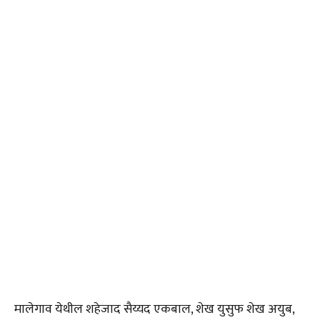
मालेगाव येथील शहेजाद सैय्यद एकबाल, शेख युसुफ शेख अयुब,