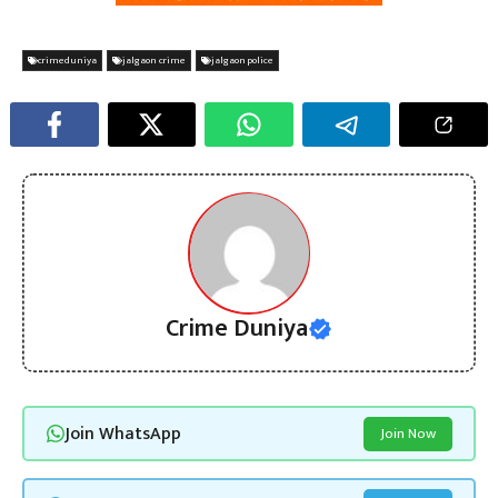
crimeduniya
jalgaon crime
jalgaon police
Crime Duniya
Join WhatsApp
Join Now