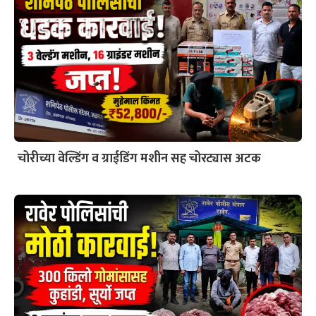
चोरीच्या वेल्डिंग व ग्राईडिंग मशीन सह चोरट्यास अटक