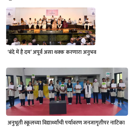
‘बंदे में है दम’ अपूर्व असा थक्क करणारा अनुभव
अनुभूती स्कूलच्या विद्यार्थ्यांची पर्यावरण जनजागृतीपर नाटिका