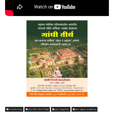
crimeduniya
jain farm fresh food
jain irrigation
jain sports academy