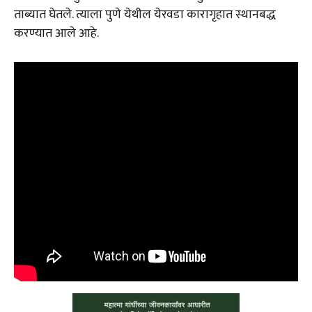
ताब्यात घेतले. त्याला पुणे येथील येरवडा कारागृहात स्थानबद्ध
करण्यात आले आहे.