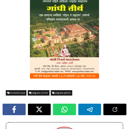
crimeduniya
jalgaon crime
jalgaon police