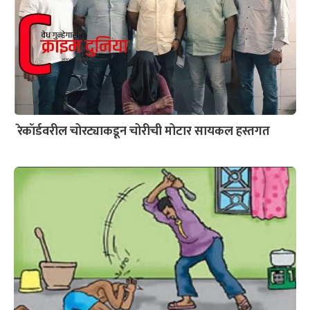
रेकॉर्डवरील चोरट्याकडून चोरीची मोटार सायकल हस्तगत