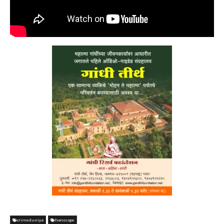
crimeduniya
horoscope