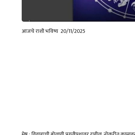
आजचे राशी भविष्य 20/11/2025
मेष : विवाहाची बोलणी प्रगतीपथावर राहील. नोकरीत कामावर ल