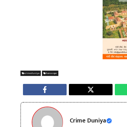
crimeduniya
horoscope
Crime Duniya