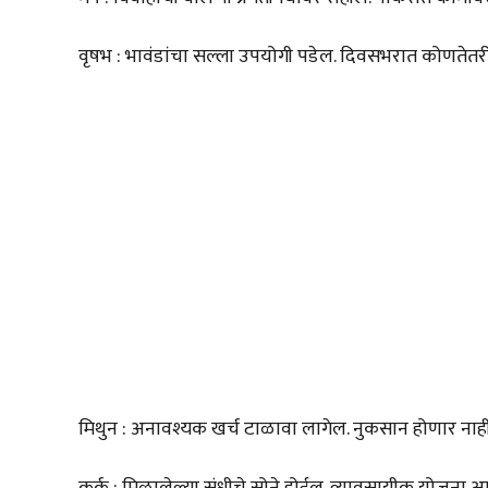
वृषभ : भावंडांचा सल्ला उपयोगी पडेल. दिवसभरात कोणतेतरी
मिथुन : अनावश्यक खर्च टाळावा लागेल. नुकसान होणार नाही
कर्क : मिळालेल्या संधीचे सोने होईल. व्यावसायीक योजना 