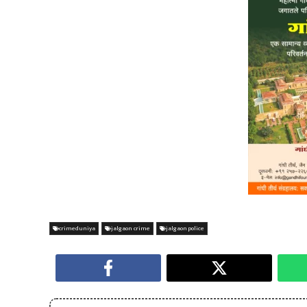
crimeduniya
jalgaon crime
jalgaon police