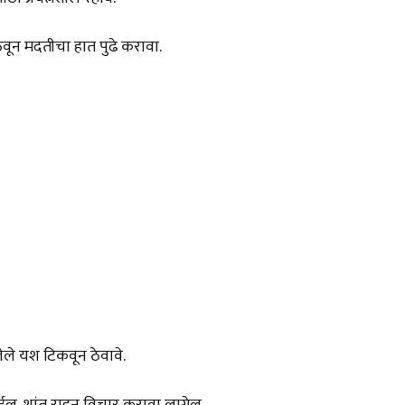
ेवून मदतीचा हात पुढे करावा.
लेले यश टिकवून ठेवावे.
होईल. शांत राहून विचार करावा लागेल.