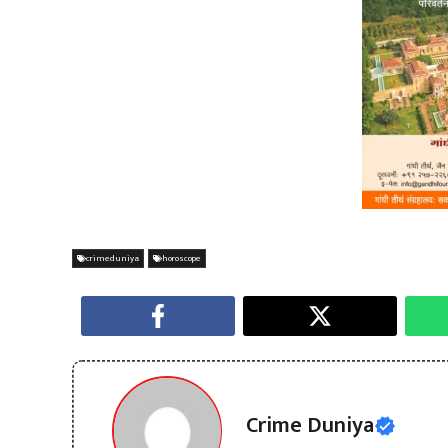
crimeduniya
horoscope
Crime Duniya