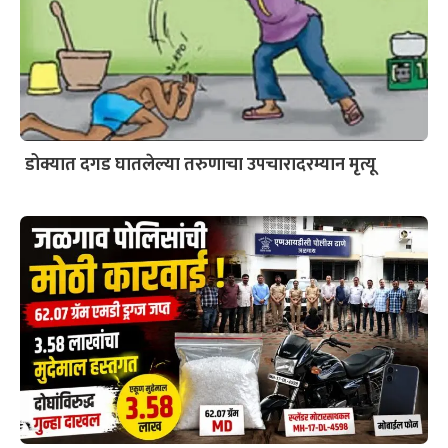
डोक्यात दगड घातलेल्या तरुणाचा उपचारादरम्यान मृत्यू