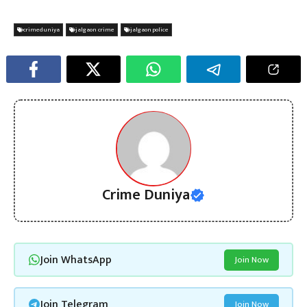
crimeduniya
jalgaon crime
jalgaon police
Crime Duniya
Join WhatsApp
Join Now
Join Telegram
Join Now