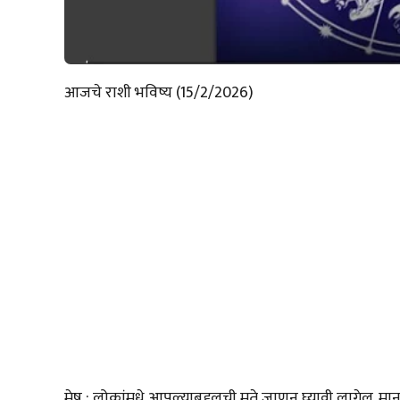
आजचे राशी भविष्य (15/2/2026)
मेष : लोकांमधे आपल्याबद्दलची मते जाणून घ्यावी लागेल. मा