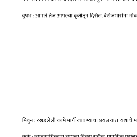
वृषभ : आपले तेज आपल्या कृतीतून दिसेल. बेरोजगारांना नो
मिथुन : रखडलेली कामे मार्गी लावण्याचा प्रयत्न करा. यशाचे मार
कर्क : व्यावसायिकांना चांगला दिवस राहील. मानसिक प्रसन्न