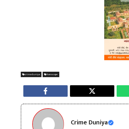
crimeduniya
horoscope
Crime Duniya