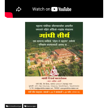
crimeduniya
horoscope