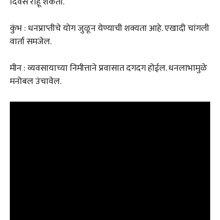
दिवस राहू शकतो.
कुंभ : धनप्राप्तीचे योग जुळून येण्याची शक्यता आहे. एखादी चांगली
वार्ता समजेल.
मीन : व्यवसायाच्या निमीत्ताने प्रवासात दगदग होईल. धनलाभामुळे
मनोबल उंचावेल.