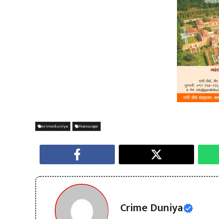
crimeduniya
horoscope
Crime Duniya