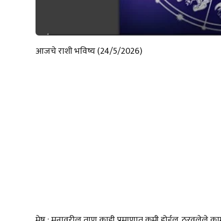
आजचे राशी भविष्य (24/5/2026)
मेष : मनावरील ताण काही प्रमाणात कमी होईल. ठरवलेले काम