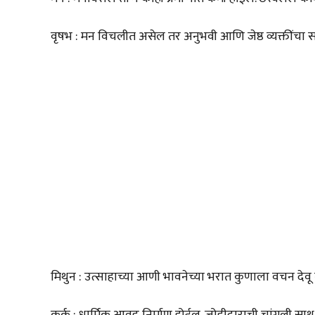
वृषभ : मन विचलीत असेल तर अनुभवी आणि जेष्ठ व्यक्तींचा स
मिथुन : उत्साहाच्या आणी भावनेच्या भरात कुणाला वचन देवू नका
कर्क : धार्मिक आवड निर्माण होईल. जोडीदाराची चांगली साथ