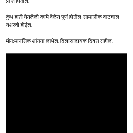
प्राप्त होतील.
कुंभ:हाती घेतलेली कामे वेळेत पूर्ण होतील. सामाजीक वाटचाल
यशस्वी होईल.
मीन:मानसिक शांतता लाभेल. दिलासादायक दिवस राहील.