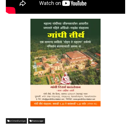
crimeduniya
horoscope