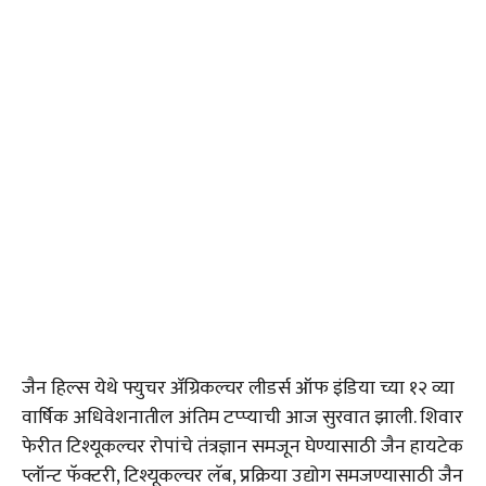
जैन हिल्स येथे फ्युचर ॲग्रिकल्चर लीडर्स ऑफ इंडिया च्या १२ व्या
वार्षिक अधिवेशनातील अंतिम टप्प्याची आज सुरवात झाली. शिवार
फेरीत टिश्यूकल्चर रोपांचे तंत्रज्ञान समजून घेण्यासाठी जैन हायटेक
प्लॉन्ट फॅक्टरी, टिश्यूकल्चर लॅब, प्रक्रिया उद्योग समजण्यासाठी जैन