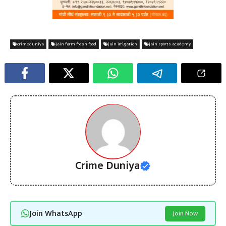
crimeduniya
jain farm fresh food
jain irrigation
jain sports academy
Crime Duniya
Join WhatsApp
Join Now