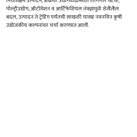
निर्यातक्षम उत्पादन, प्रक्रिया उद्योगवाढीसाठी लागणारे घटक,
पोल्ट्रीउद्योग, ऑटोमेशन व आर्टिफेशियल तंत्रज्ञामुळे शेतीतील
बदल, उत्पादन ते ट्रेडिंग पर्यंतची साखळी यासह नवनविन कृषी
उद्योजकीय कल्पनांवर चर्चा करण्यात आली.