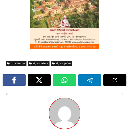
crimeduniya
jalgaon crime
jalgaon police