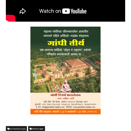
crimeduniya
horoscope