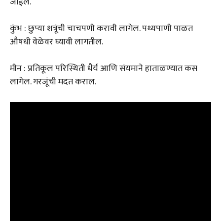
जाईल.
कुंभ : छुप्या शत्रूंची चाचपणी करावी लागेल. पथ्यपाणी पाळत
औषधी वेळेवर घ्यावी लागतील.
मीन : प्रतिकूल परिस्थिती धैर्य आणि संयमाने हाताळण्यात कस
लागेल. गरजूंची मदत कराल.