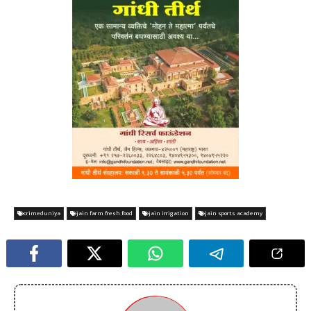
crimeduniya
jain farm fresh food
jain irrigation
jain sports academy