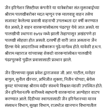
जैन इरिगेशन सिस्टीम्स कंपनीने या यात्रेबरोबर संत मुक्ताबाईंच्या
श्रीराम पालखीबरोबर मदत म्हणून एक मालवाहू वाहन तसेच
सजावट केलेल्या प्रवासी वाहनाची उपलब्धता दर वर्षी करण्यात
येत असते, हे वाहन वारकऱ्यांसोबतच पंढरपूर येथे जात असते. या
पालखीची स्थापना १७९४ मध्ये झाली तेव्हापासून अखंडपणे हा
पालखी सोहळा होत असतो. दरवर्षी ही वारी जात असताना जैन
हिल्स येथे आदरातिथ्य स्वीकारून पुढे मार्गस्थ होते. यावेळी ह.भ.प.
श्रीराम महाराज यांच्यासह शेकडो वारकऱ्यांसोबत पालखीचे
पंढरपूरकडे पुढील प्रवासासाठी प्रस्थान झाले.
जैन हिल्सच्या मुख्य प्रवेश द्वाराजवळ जी. आर. पाटील, मनोहर
बागुल, सुनील खैरनार, अभिजीत शुक्ला, नितीन चोपडा, श्रेयेस
कुमट यांच्यासह श्रीराम मंदीर संस्थचे विश्वस्त मंडळी उपस्थित होते.
जैन इरिगेशनतर्फे वारीमध्ये सहभागी वारकऱ्यांना अल्पोहार वाटप
करण्यात आले. दिंडीच्या स्वागतासाठी जैन इरिगेशनच्या मानव
संसाधन विभाग, सुरक्षा विभाग, राजभोज खानपान विभागातील