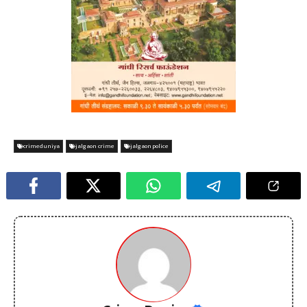
crimeduniya
jalgaon crime
jalgaon police