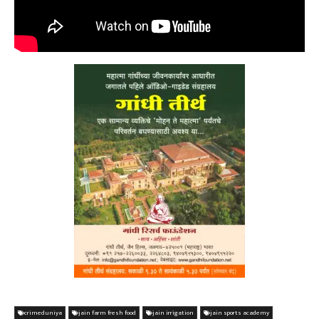
crimeduniya
jain farm fresh food
jain irrigation
jain sports academy