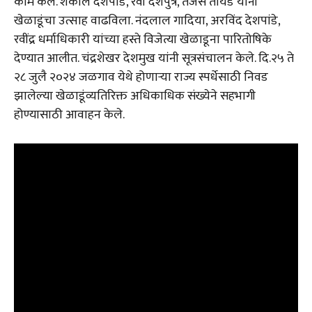
काम केले. शकील देशपांडे, रवी दशपुत्रे, तेजस तायडे यांनी
खेळाडूंचा उत्साह वाढविला. नंदलाल गादिया, अरविंद देशपांडे,
रवींद्र धर्माधिकारी यांच्या हस्ते विजेत्या खेळाडूना पारितोषिके
देण्यात आलीत. चंद्रशेखर देशमुख यांनी सूत्रसंचालन केले. दि.२५ ते
२८ जुलै २०२४ जळगाव येथे होणाऱ्या राज्य स्पर्धेसाठी निवड
झालेल्या खेळाडूंव्यतिरिक्त अधिकाधिक संख्येने सहभागी
होण्यासाठी आवाहन केले.