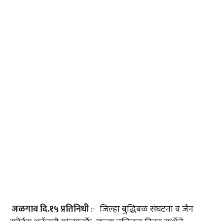
जळगाव दि.१५ प्रतिनिधी
:- जिल्हा बुद्धिबळ संघटना व जैन