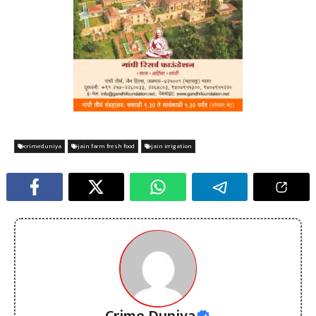
crimeduniya
jain farm fresh food
jain irrigation