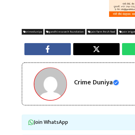
crimeduniya
gandhi research foundation
jain farm fresh food
jain irriga
Crime Duniya
Join WhatsApp