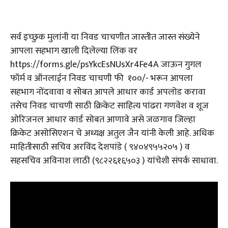
सर्व इच्छुक मुलांनी या निवड चाचणीत जास्तीत जास्त संख्येने
आपला सहभाग खाली दिलेल्या लिंक वर
https://forms.gle/psYkcEsNUsXr4Fe4A जाऊन गुगल
फॉर्म व ऑनलाईन निवड चाचणी फी ₹ १००/- भरून आपला
सहभाग नोंदवावा व सोबत आपले आधार कार्ड अपलोड करावा
तसेच निवड चाचणी साठी क्रिकेट साहित्य पांढरा गणवेश व शूज
ओरिजनल आधार कार्ड सोबत आणावे असे जळगाव जिल्हा
क्रिकेट असोसिएशन चे अध्यक्ष अतुल जैन यांनी केली आहे. अधिक
माहितीसाठी सचिव अरविंद देशपांडे ( ९४०४९५५२०५ ) व
सहसचिव अविनाश लाठी (९८२२६१६५०३ ) यांचेशी संपर्क साधावा.