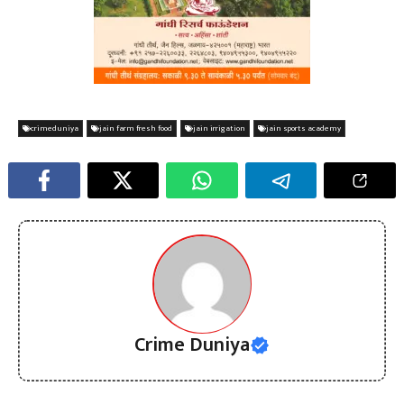
crimeduniya
jain farm fresh food
jain irrigation
jain sports academy
Crime Duniya