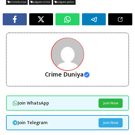
crimeduniya
jalgaon crime
jalgaon police
Crime Duniya
Join WhatsApp
Join Now
Join Telegram
Join Now