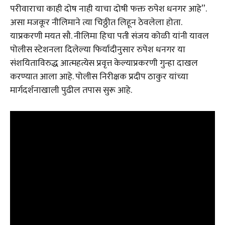
परीवाराचा काही दोष नाही याचा दोषी फक्त रुपेश धनगर आहे”.
असा मजकूर नीलिमाने त्या चिठ्ठीत लिहून ठेवलेला होता.
याप्रकरणी मयत सौ. नीलिमा हिचा पती संजय कोळी यांनी यावल
पोलीस स्टेशनला दिलेल्या फिर्यादीनुसार रुपेश धनगर या
संशयिताविरुद्ध आत्महत्येस प्रवृत्त केल्याप्रकरणी गुन्हा दाखल
करण्यात आला आहे. पोलीस निरीक्षक प्रदीप ठाकुर यांच्या
मार्गदर्शनाखाली पुढील तपास सुरू आहे.