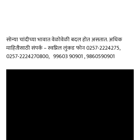
सोन्या चांदीच्या भावात वेळोवेळी बदल होत असतात. अधिक
माहितीसाठी संपर्क – स्वप्निल लुंकड फोन 0257-2224275,
0257-2224270800, 99603 90901 , 9860590901