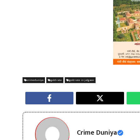
crimeduniya
gold rate
gold rate in jalgaon
Crime Duniya