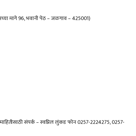
रुमच्या मागे 96, भवानी पेठ – जळगाव – 425001)
माहितीसाठी संपर्क – स्वप्निल लुंकड फोन 0257-2224275, 0257-