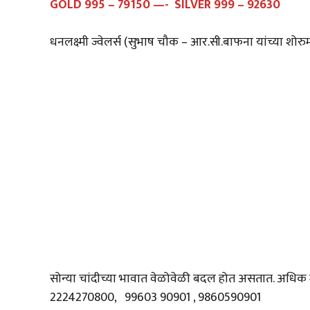
GOLD 995 – 79150 —- SILVER 999 – 92630
धनलक्ष्मी ज्वेलर्स (सुभाष चौक – आर.सी.बाफना यांच्या शो
सोन्या चांदीच्या भावात वेळोवेळी बदल होत असतात. अधिक 
2224270800, 99603 90901 , 9860590901