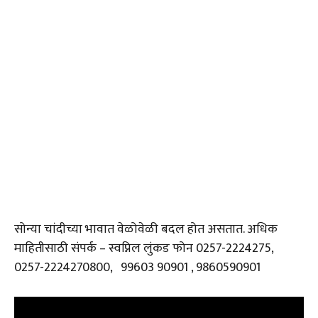
सोन्या चांदीच्या भावात वेळोवेळी बदल होत असतात. अधिक
माहितीसाठी संपर्क – स्वप्निल लुंकड फोन 0257-2224275,
0257-2224270800, 99603 90901 , 9860590901