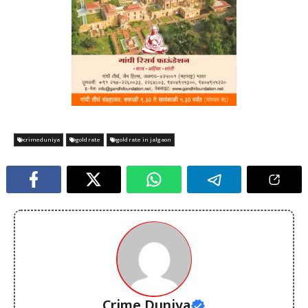
crimeduniya
gold rate
gold rate in jalgaon
Crime Duniya