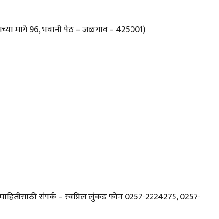
रुमच्या मागे 96, भवानी पेठ – जळगाव – 425001)
माहितीसाठी संपर्क – स्वप्निल लुंकड फोन 0257-2224275, 0257-