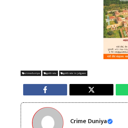
crimeduniya
gold rate
gold rate in jalgaon
Crime Duniya