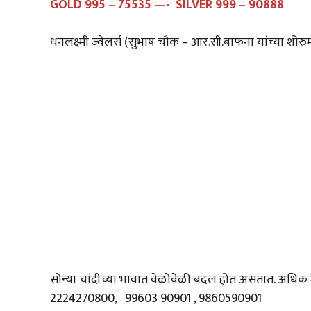
GOLD 995 – 75535 —- SILVER 999 – 90888
धनलक्ष्मी ज्वेलर्स (सुभाष चौक – आर.सी.बाफना यांच्या शो
सोन्या चांदीच्या भावात वेळोवेळी बदल होत असतात. अधिक 
2224270800, 99603 90901 , 9860590901